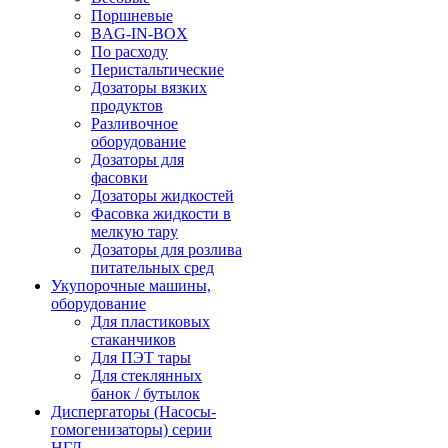
Поршневые
BAG-IN-BOX
По расходу
Перистальтические
Дозаторы вязких
продуктов
Разливочное
оборудование
Дозаторы для
фасовки
Дозаторы жидкостей
Фасовка жидкости в
мелкую тару
Дозаторы для розлива
питательных сред
Укупорочные машины,
оборудование
Для пластиковых
стаканчиков
Для ПЭТ тары
Для стеклянных
банок / бутылок
Диспергаторы (Насосы-
гомогенизаторы) серии
НГД