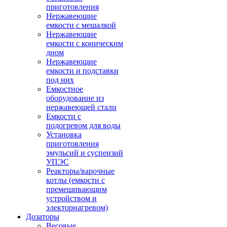
приготовления
Нержавеющие
емкости с мешалкой
Нержавеющие
емкости с коническим
дном
Нержавеющие
емкости и подставки
под них
Емкостное
оборудование из
нержавеющей стали
Емкости с
подогревом для воды
Установка
приготовления
эмульсий и суспензий
УПЭС
Реакторы/варочные
котлы (емкости с
премешивающим
устройством и
электорнагревом)
Дозаторы
Весовые