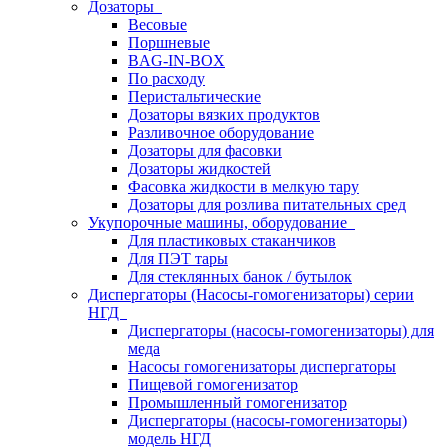
Дозаторы
Весовые
Поршневые
BAG-IN-BOX
По расходу
Перистальтические
Дозаторы вязких продуктов
Разливочное оборудование
Дозаторы для фасовки
Дозаторы жидкостей
Фасовка жидкости в мелкую тару
Дозаторы для розлива питательных сред
Укупорочные машины, оборудование
Для пластиковых стаканчиков
Для ПЭТ тары
Для стеклянных банок / бутылок
Диспергаторы (Насосы-гомогенизаторы) серии
НГД
Диспергаторы (насосы-гомогенизаторы) для
меда
Насосы гомогенизаторы диспергаторы
Пищевой гомогенизатор
Промышленный гомогенизатор
Диспергаторы (насосы-гомогенизаторы)
модель НГД