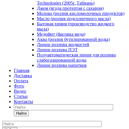
Technologies (2005г.,Тайвань)
Джем (ягода протертая с сахаром)
Молоко (розлив кисломолочных продуктов)
Масло (розлив подсолнечного масла)
Бытовая химия (производство жидкого
мыла)
Медофит (фасовка меда)
Аква (розлив бутилированной воды)
Линии розлива жидкостей
Линии розлива ПЭТ
Полуавтоматическая линия для розлива
слабогазированной воды
Линии розлива напитков
Главная
Доставка
Оплата
Фото
Видео
Статьи
Контакты
Найти