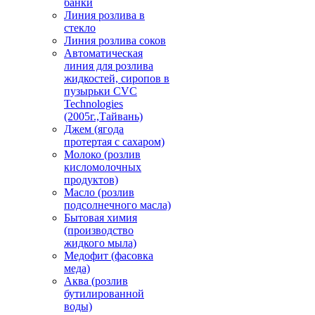
банки
Линия розлива в
стекло
Линия розлива соков
Автоматическая
линия для розлива
жидкостей, сиропов в
пузырьки CVC
Technologies
(2005г.,Тайвань)
Джем (ягода
протертая с сахаром)
Молоко (розлив
кисломолочных
продуктов)
Масло (розлив
подсолнечного масла)
Бытовая химия
(производство
жидкого мыла)
Медофит (фасовка
меда)
Аква (розлив
бутилированной
воды)