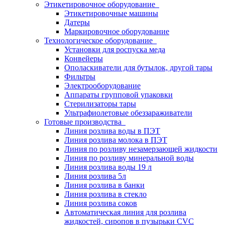
Этикетировочное оборудование
Этикетировочные машины
Датеры
Маркировочное оборудование
Технологическое оборудование
Установки для роспуска меда
Конвейеры
Ополаскиватели для бутылок, другой тары
Фильтры
Электрооборудование
Аппараты групповой упаковки
Стерилизаторы тары
Ультрафиолетовые обеззараживатели
Готовые производства
Линия розлива воды в ПЭТ
Линия розлива молока в ПЭТ
Линия по розливу незамерзающей жидкости
Линия по розливу минеральной воды
Линия розлива воды 19 л
Линия розлива 5л
Линия розлива в банки
Линия розлива в стекло
Линия розлива соков
Автоматическая линия для розлива
жидкостей, сиропов в пузырьки CVC