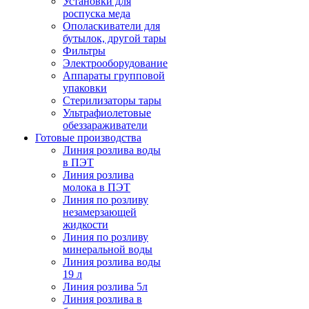
Установки для
роспуска меда
Ополаскиватели для
бутылок, другой тары
Фильтры
Электрооборудование
Аппараты групповой
упаковки
Стерилизаторы тары
Ультрафиолетовые
обеззараживатели
Готовые производства
Линия розлива воды
в ПЭТ
Линия розлива
молока в ПЭТ
Линия по розливу
незамерзающей
жидкости
Линия по розливу
минеральной воды
Линия розлива воды
19 л
Линия розлива 5л
Линия розлива в