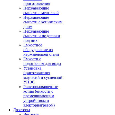
приготовления
Нержавеющие
емкости с мешалкой
Нержавеющие
емкости с коническим
дном
Нержавеющие
емкости и подставки
под них
Емкостное
оборудование из
нержавеющей стали
Емкости с
подогревом для воды
Установка
приготовления
эмульсий и суспензий
УПЭС
Реакторы/варочные
котлы (емкости с
премешивающим
устройством и
электорнагревом)
Дозаторы
Весовые