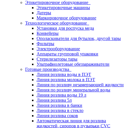
Этикетировочное оборудование
Этикетировочные машины
Датеры
Маркировочное оборудование
Технологическое оборудование
Установки для роспуска меда
Конвейеры
Ополаскиватели для бутылок, другой тары
Фильтры
Электрооборудование
Аппараты групповой упаковки
Стерилизаторы тары
Ультрафиолетовые обеззараживатели
Готовые производства
Линия розлива воды в ПЭТ
Линия розлива молока в ПЭТ
Линия по розливу незамерзающей жидкости
Линия по розливу минеральной воды
Линия розлива воды 19 л
Линия розлива 5л
Линия розлива в банки
Линия розлива в стекло
Линия розлива соков
Автоматическая линия для розлива
жидкостей, сиропов в пузырьки CVC