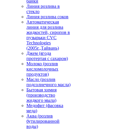
банки
Линия розлива в
стекло
Линия розлива соков
Автоматическая
линия для розлива
жидкостей, сиропов в
пузырьки CVC
Technologies
(2005г.,Тайвань)
Джем (ягода
протертая с сахаром)
Молоко (розлив
кисломолочных
продуктов)
Масло (розлив
подсолнечного масла)
Бытовая химия
(производство
жидкого мыла)
Медофит (фасовка
меда)
Аква (розлив
бутилированной
воды)