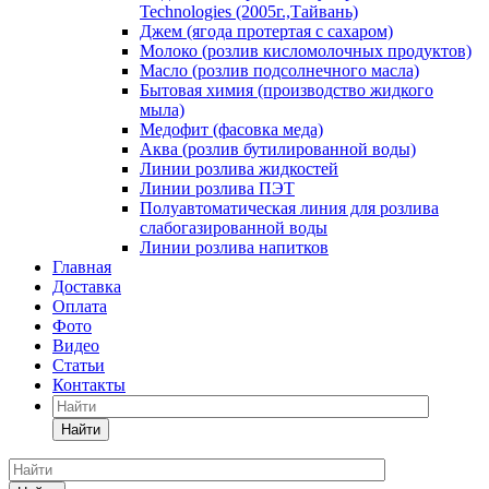
Technologies (2005г.,Тайвань)
Джем (ягода протертая с сахаром)
Молоко (розлив кисломолочных продуктов)
Масло (розлив подсолнечного масла)
Бытовая химия (производство жидкого
мыла)
Медофит (фасовка меда)
Аква (розлив бутилированной воды)
Линии розлива жидкостей
Линии розлива ПЭТ
Полуавтоматическая линия для розлива
слабогазированной воды
Линии розлива напитков
Главная
Доставка
Оплата
Фото
Видео
Статьи
Контакты
Найти