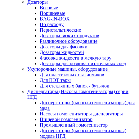
Дозаторы
Весовые
Поршневые
BAG-IN-BOX
По расходу
Перистальтические
Дозаторы вязких продуктов
Разливочное оборудование
Дозаторы для фасовки
Дозаторы жидкостей
Фасовка жидкости в мелкую тару
Дозаторы для розлива питательных сред
Укупорочные машины, оборудование
Для пластиковых стаканчиков
Для ПЭТ тары
Для стеклянных банок / бутылок
Диспергаторы (Насосы-гомогенизаторы) серии
НГД
Диспергаторы (насосы-гомогенизаторы) для
меда
Насосы гомогенизаторы диспергаторы
Пищевой гомогенизатор
Промышленный гомогенизатор
Диспергаторы (насосы-гомогенизаторы)
модель НГД