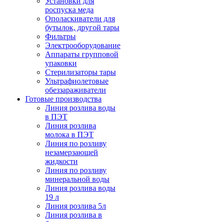
Установки для
роспуска меда
Ополаскиватели для
бутылок, другой тары
Фильтры
Электрооборудование
Аппараты групповой
упаковки
Стерилизаторы тары
Ультрафиолетовые
обеззараживатели
Готовые производства
Линия розлива воды
в ПЭТ
Линия розлива
молока в ПЭТ
Линия по розливу
незамерзающей
жидкости
Линия по розливу
минеральной воды
Линия розлива воды
19 л
Линия розлива 5л
Линия розлива в