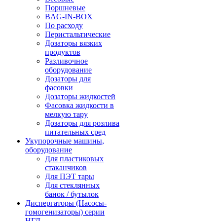
Поршневые
BAG-IN-BOX
По расходу
Перистальтические
Дозаторы вязких
продуктов
Разливочное
оборудование
Дозаторы для
фасовки
Дозаторы жидкостей
Фасовка жидкости в
мелкую тару
Дозаторы для розлива
питательных сред
Укупорочные машины,
оборудование
Для пластиковых
стаканчиков
Для ПЭТ тары
Для стеклянных
банок / бутылок
Диспергаторы (Насосы-
гомогенизаторы) серии
НГД