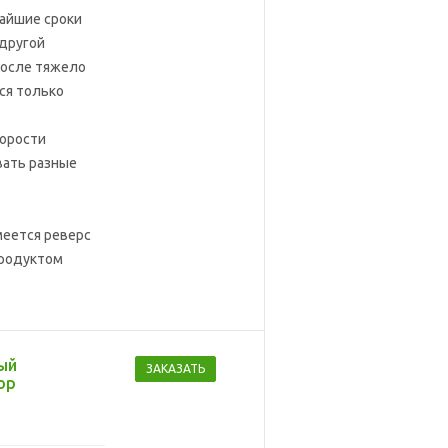
чайшие сроки
 другой
после тяжело
ся только
корости
вать разные
меется реверс
продуктом
ый
ЗАКАЗАТЬ
ор