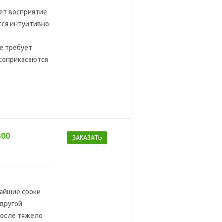
ет восприятие
тся интуитивно
не требует
 соприкасаются
300
ЗАКАЗАТЬ
чайшие сроки
 другой
после тяжело