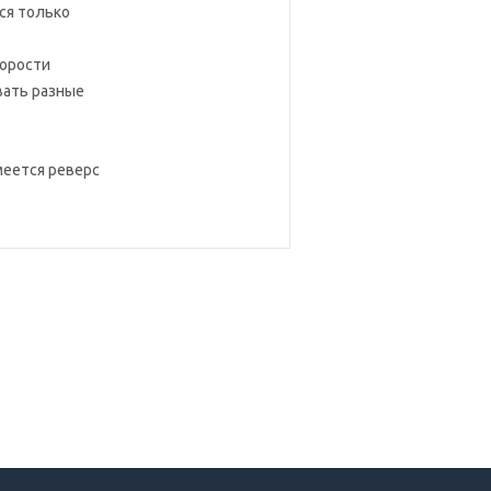
ся только
корости
вать разные
меется реверс