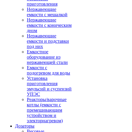
приготовления
Нержавеющие
емкости с мешалкой
Нержавеющие
емкости с коническим
дном
Нержавеющие
емкости и подставки
под них
Емкостное
оборудование из
нержавеющей стали
Емкости с
подогревом для воды
Установка
приготовления
эмульсий и суспензий
УПЭС
Реакторы/варочные
котлы (емкости с
премешивающим
устройством и
электорнагревом)
Дозаторы
Весовые