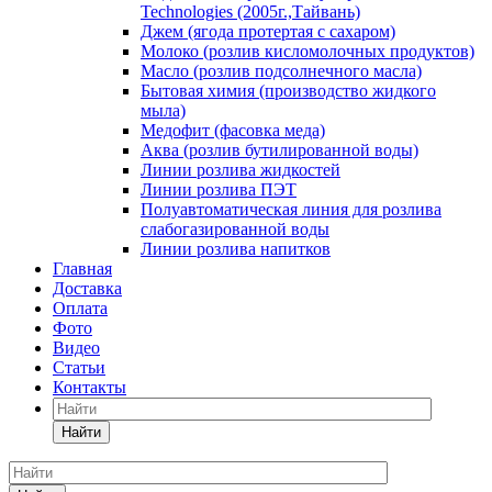
Technologies (2005г.,Тайвань)
Джем (ягода протертая с сахаром)
Молоко (розлив кисломолочных продуктов)
Масло (розлив подсолнечного масла)
Бытовая химия (производство жидкого
мыла)
Медофит (фасовка меда)
Аква (розлив бутилированной воды)
Линии розлива жидкостей
Линии розлива ПЭТ
Полуавтоматическая линия для розлива
слабогазированной воды
Линии розлива напитков
Главная
Доставка
Оплата
Фото
Видео
Статьи
Контакты
Найти