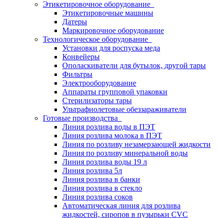
Этикетировочное оборудование
Этикетировочные машины
Датеры
Маркировочное оборудование
Технологическое оборудование
Установки для роспуска меда
Конвейеры
Ополаскиватели для бутылок, другой тары
Фильтры
Электрооборудование
Аппараты групповой упаковки
Стерилизаторы тары
Ультрафиолетовые обеззараживатели
Готовые производства
Линия розлива воды в ПЭТ
Линия розлива молока в ПЭТ
Линия по розливу незамерзающей жидкости
Линия по розливу минеральной воды
Линия розлива воды 19 л
Линия розлива 5л
Линия розлива в банки
Линия розлива в стекло
Линия розлива соков
Автоматическая линия для розлива
жидкостей, сиропов в пузырьки CVC