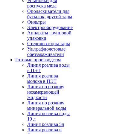
Установки для
роспуска меда
Ополаскиватели для
бутылок, другой тары
Фильтры
Электрооборудование
Аппараты групповой
упаковки
Стерилизаторы тары
Ультрафиолетовые
обеззараживатели
Готовые производства
Линия розлива воды
в ПЭТ
Линия розлива
молока в ПЭТ
Линия по розливу
незамерзающей
жидкости
Линия по розливу
минеральной воды
Линия розлива воды
19 л
Линия розлива 5л
Линия розлива в