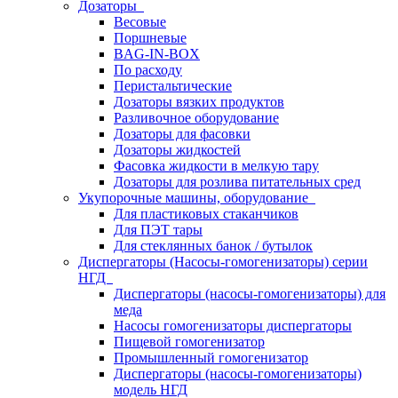
Дозаторы
Весовые
Поршневые
BAG-IN-BOX
По расходу
Перистальтические
Дозаторы вязких продуктов
Разливочное оборудование
Дозаторы для фасовки
Дозаторы жидкостей
Фасовка жидкости в мелкую тару
Дозаторы для розлива питательных сред
Укупорочные машины, оборудование
Для пластиковых стаканчиков
Для ПЭТ тары
Для стеклянных банок / бутылок
Диспергаторы (Насосы-гомогенизаторы) серии
НГД
Диспергаторы (насосы-гомогенизаторы) для
меда
Насосы гомогенизаторы диспергаторы
Пищевой гомогенизатор
Промышленный гомогенизатор
Диспергаторы (насосы-гомогенизаторы)
модель НГД