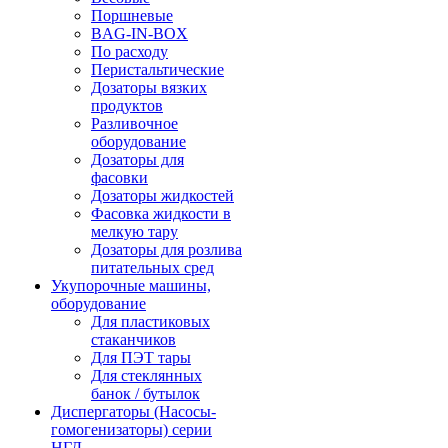
Поршневые
BAG-IN-BOX
По расходу
Перистальтические
Дозаторы вязких
продуктов
Разливочное
оборудование
Дозаторы для
фасовки
Дозаторы жидкостей
Фасовка жидкости в
мелкую тару
Дозаторы для розлива
питательных сред
Укупорочные машины,
оборудование
Для пластиковых
стаканчиков
Для ПЭТ тары
Для стеклянных
банок / бутылок
Диспергаторы (Насосы-
гомогенизаторы) серии
НГД