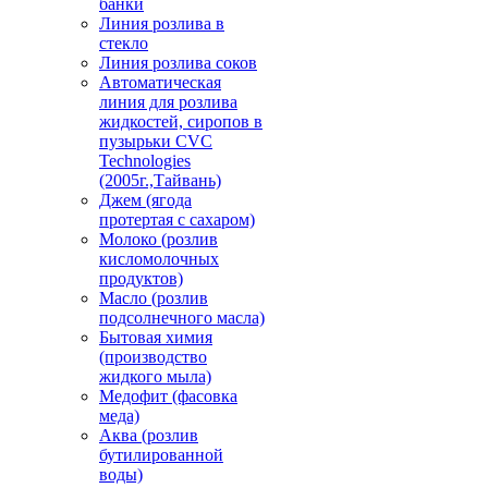
банки
Линия розлива в
стекло
Линия розлива соков
Автоматическая
линия для розлива
жидкостей, сиропов в
пузырьки CVC
Technologies
(2005г.,Тайвань)
Джем (ягода
протертая с сахаром)
Молоко (розлив
кисломолочных
продуктов)
Масло (розлив
подсолнечного масла)
Бытовая химия
(производство
жидкого мыла)
Медофит (фасовка
меда)
Аква (розлив
бутилированной
воды)