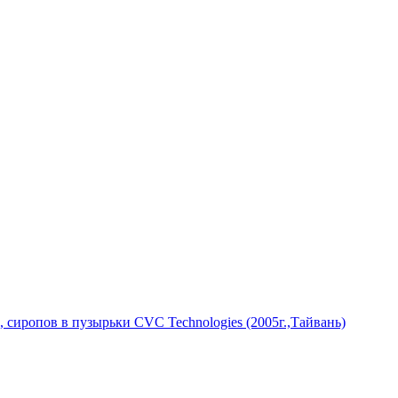
 сиропов в пузырьки CVC Technologies (2005г.,Тайвань)