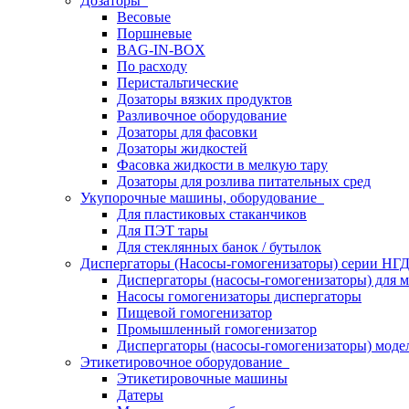
Дозаторы
Весовые
Поршневые
BAG-IN-BOX
По расходу
Перистальтические
Дозаторы вязких продуктов
Разливочное оборудование
Дозаторы для фасовки
Дозаторы жидкостей
Фасовка жидкости в мелкую тару
Дозаторы для розлива питательных сред
Укупорочные машины, оборудование
Для пластиковых стаканчиков
Для ПЭТ тары
Для стеклянных банок / бутылок
Диспергаторы (Насосы-гомогенизаторы) серии Н
Диспергаторы (насосы-гомогенизаторы) для м
Насосы гомогенизаторы диспергаторы
Пищевой гомогенизатор
Промышленный гомогенизатор
Диспергаторы (насосы-гомогенизаторы) моде
Этикетировочное оборудование
Этикетировочные машины
Датеры