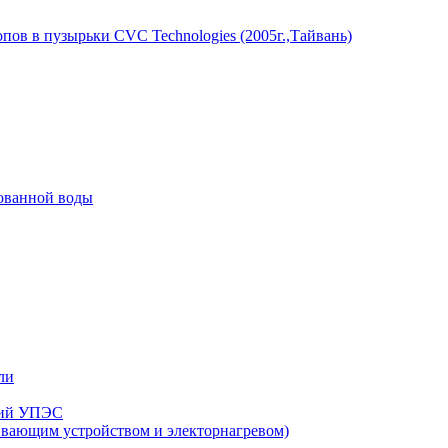
пов в пузырьки CVC Technologies (2005г.,Тайвань)
рованной воды
ли
нзий УПЭС
ивающим устройством и электорнагревом)