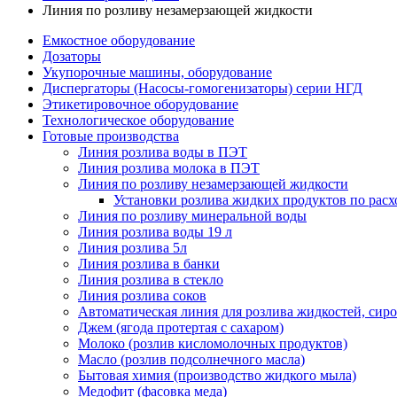
Линия по розливу незамерзающей жидкости
Емкостное оборудование
Дозаторы
Укупорочные машины, оборудование
Диспергаторы (Насосы-гомогенизаторы) серии НГД
Этикетировочное оборудование
Технологическое оборудование
Готовые производства
Линия розлива воды в ПЭТ
Линия розлива молока в ПЭТ
Линия по розливу незамерзающей жидкости
Установки розлива жидких продуктов по рас
Линия по розливу минеральной воды
Линия розлива воды 19 л
Линия розлива 5л
Линия розлива в банки
Линия розлива в стекло
Линия розлива соков
Автоматическая линия для розлива жидкостей, сиро
Джем (ягода протертая с сахаром)
Молоко (розлив кисломолочных продуктов)
Масло (розлив подсолнечного масла)
Бытовая химия (производство жидкого мыла)
Медофит (фасовка меда)