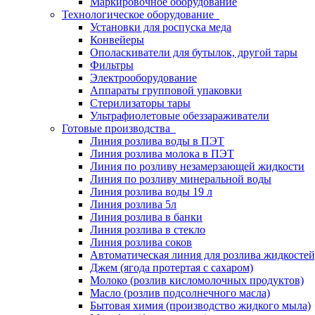
Маркировочное оборудование
Технологическое оборудование
Установки для роспуска меда
Конвейеры
Ополаскиватели для бутылок, другой тары
Фильтры
Электрооборудование
Аппараты групповой упаковки
Стерилизаторы тары
Ультрафиолетовые обеззараживатели
Готовые производства
Линия розлива воды в ПЭТ
Линия розлива молока в ПЭТ
Линия по розливу незамерзающей жидкости
Линия по розливу минеральной воды
Линия розлива воды 19 л
Линия розлива 5л
Линия розлива в банки
Линия розлива в стекло
Линия розлива соков
Автоматическая линия для розлива жидкостей,
Джем (ягода протертая с сахаром)
Молоко (розлив кисломолочных продуктов)
Масло (розлив подсолнечного масла)
Бытовая химия (производство жидкого мыла)