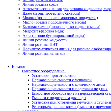
Линия розлива соков
Автоматическая линия для розлива жидкостей, сиро
Джем (ягода протертая с сахаром)
Молоко (розлив кисломолочных продуктов)
Масло (розлив подсолнечного масла)
Бытовая химия (производство жидкого мыла)
Медофит (фасовка меда)
Аква (розлив бутилированной воды)
Линии розлива жидкостей
Линии розлива ПЭТ
Полуавтоматическая линия для розлива слабогази
Линии розлива напитков
Каталог
Емкостное оборудование
Установки приготовления
Нержавеющие емкости с мешалкой
Нержавеющие емкости с коническим дном
Нержавеющие емкости и подставки под них
Емкостное оборудование из нержавеющей ста
Емкости с подогревом для воды
Установка приготовления эмульсий и суспе
Реакторы/варочные котлы (емкости с премеш