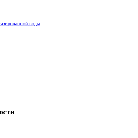
огазированной воды
ости