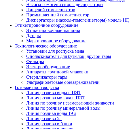
Насосы гомогенизаторы диспергаторы
Пищевой гомогенизатор
Промышленный гомогенизатор
Диспергаторы (насосы-гомогенизаторы) модель Н
Этикетировочное оборудование
Этикетировочные машины
Датеры
Маркировочное оборудование
Технологическое оборудование
Установки для роспуска меда
Ополаскиватели для бутылок, другой тары
Фильтры
Электрооборудование
Аппараты групповой упаковки
Стерилизаторы тары
Ультрафиолетовые обеззараживатели
Готовые производства
Линия розлива воды в ПЭТ
Линия розлива молока в ПЭТ
Линия по розливу незамерзающей жидкости
Линия по розливу минеральной воды
Линия розлива воды 19 л
Линия розлива 5л
Линия розлива в банки
Линия розлива в стекло