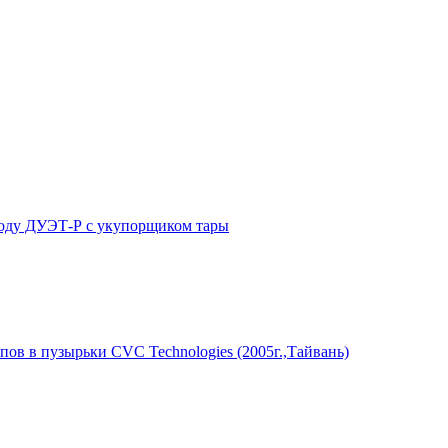
ходу ДУЭТ-Р с укупорщиком тары
пов в пузырьки CVC Technologies (2005г.,Тайвань)