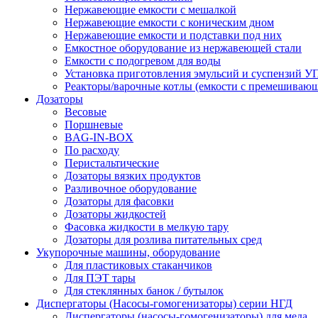
Нержавеющие емкости с мешалкой
Нержавеющие емкости с коническим дном
Нержавеющие емкости и подставки под них
Емкостное оборудование из нержавеющей стали
Емкости с подогревом для воды
Установка приготовления эмульсий и суспензий 
Реакторы/варочные котлы (емкости с премешивающ
Дозаторы
Весовые
Поршневые
BAG-IN-BOX
По расходу
Перистальтические
Дозаторы вязких продуктов
Разливочное оборудование
Дозаторы для фасовки
Дозаторы жидкостей
Фасовка жидкости в мелкую тару
Дозаторы для розлива питательных сред
Укупорочные машины, оборудование
Для пластиковых стаканчиков
Для ПЭТ тары
Для стеклянных банок / бутылок
Диспергаторы (Насосы-гомогенизаторы) серии НГД
Диспергаторы (насосы-гомогенизаторы) для меда