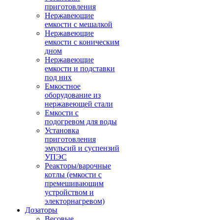
приготовления
Нержавеющие
емкости с мешалкой
Нержавеющие
емкости с коническим
дном
Нержавеющие
емкости и подставки
под них
Емкостное
оборудование из
нержавеющей стали
Емкости с
подогревом для воды
Установка
приготовления
эмульсий и суспензий
УПЭС
Реакторы/варочные
котлы (емкости с
премешивающим
устройством и
электорнагревом)
Дозаторы
Весовые