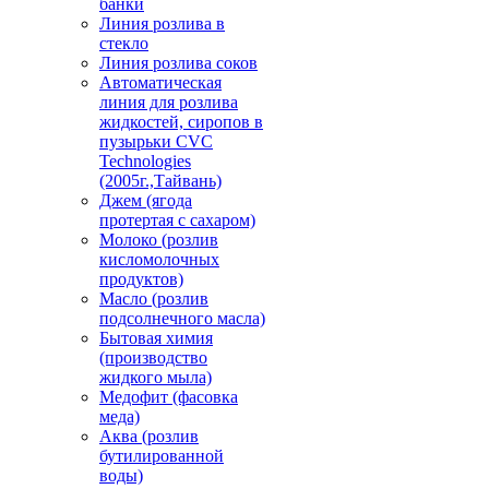
банки
Линия розлива в
стекло
Линия розлива соков
Автоматическая
линия для розлива
жидкостей, сиропов в
пузырьки CVC
Technologies
(2005г.,Тайвань)
Джем (ягода
протертая с сахаром)
Молоко (розлив
кисломолочных
продуктов)
Масло (розлив
подсолнечного масла)
Бытовая химия
(производство
жидкого мыла)
Медофит (фасовка
меда)
Аква (розлив
бутилированной
воды)