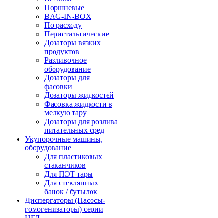
Поршневые
BAG-IN-BOX
По расходу
Перистальтические
Дозаторы вязких
продуктов
Разливочное
оборудование
Дозаторы для
фасовки
Дозаторы жидкостей
Фасовка жидкости в
мелкую тару
Дозаторы для розлива
питательных сред
Укупорочные машины,
оборудование
Для пластиковых
стаканчиков
Для ПЭТ тары
Для стеклянных
банок / бутылок
Диспергаторы (Насосы-
гомогенизаторы) серии
НГД