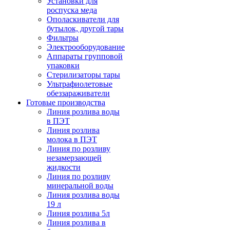
Установки для
роспуска меда
Ополаскиватели для
бутылок, другой тары
Фильтры
Электрооборудование
Аппараты групповой
упаковки
Стерилизаторы тары
Ультрафиолетовые
обеззараживатели
Готовые производства
Линия розлива воды
в ПЭТ
Линия розлива
молока в ПЭТ
Линия по розливу
незамерзающей
жидкости
Линия по розливу
минеральной воды
Линия розлива воды
19 л
Линия розлива 5л
Линия розлива в