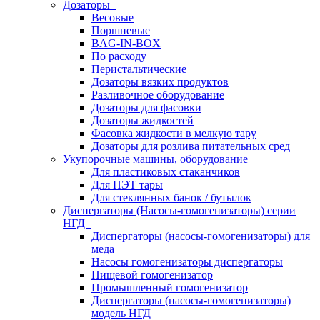
Дозаторы
Весовые
Поршневые
BAG-IN-BOX
По расходу
Перистальтические
Дозаторы вязких продуктов
Разливочное оборудование
Дозаторы для фасовки
Дозаторы жидкостей
Фасовка жидкости в мелкую тару
Дозаторы для розлива питательных сред
Укупорочные машины, оборудование
Для пластиковых стаканчиков
Для ПЭТ тары
Для стеклянных банок / бутылок
Диспергаторы (Насосы-гомогенизаторы) серии
НГД
Диспергаторы (насосы-гомогенизаторы) для
меда
Насосы гомогенизаторы диспергаторы
Пищевой гомогенизатор
Промышленный гомогенизатор
Диспергаторы (насосы-гомогенизаторы)
модель НГД