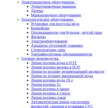
Этикетировочное оборудование
Этикетировочные машины
Датеры
Маркировочное оборудование
Технологическое оборудование
Установки для роспуска меда
Конвейеры
Ополаскиватели для бутылок, другой тары
Фильтры
Электрооборудование
Аппараты групповой упаковки
Стерилизаторы тары
Ультрафиолетовые обеззараживатели
Готовые производства
Линия розлива воды в ПЭТ
Линия розлива молока в ПЭТ
Линия по розливу незамерзающей жидкости
Линия по розливу минеральной воды
Линия розлива воды 19 л
Линия розлива 5л
Линия розлива в банки
Линия розлива в стекло
Линия розлива соков
Автоматическая линия для розлива
жидкостей, сиропов в пузырьки CVC