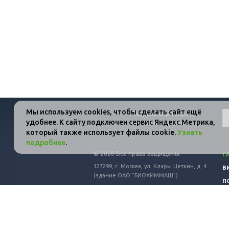
Мы используем cookies, чтобы сделать сайт ещё
Подписывайтесь на
удобнее. К сайту подключен сервис Яндекс.Метрика,
новости и акции:
который также использует файлы cookie.
Узнать
подробнее
.
© 2026 Все права защищены.
Г
127299,
г. Москва,
ул. Клары Цеткин, д. 4
В
(здание ОАО “БИОХИММАШ”)
П
К
И