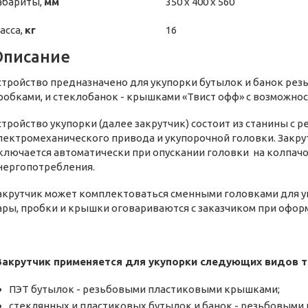
абариты,
мм
350 х 400 х 560
асса,
кг
16
Описание
стройство предназначено для укупорки бутылок и банок ре
робками, и стеклобанок - крышками «Твист офф» с возможно
стройство укупорки (далее закрутчик) состоит из станины с 
лектромеханического привода и укупорочной головки. Закрут
ключается автоматически при опускании головки на колпачо
нергопотребления.
акрутчик может комплектоваться сменными головками для у
ары, пробки и крышки оговариваются с заказчиком при офор
Закрутчик применяется для укупорки следующих видов т
ПЭТ бутылок - резьбовыми пластиковыми крышками;
стеклянных и пластиковых бутылок и банок - резьбовым