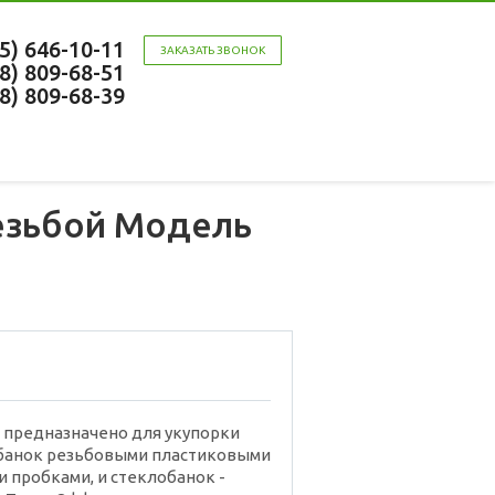
95) 646-10-11
ЗАКАЗАТЬ ЗВОНОК
58) 809-68-51
58) 809-68-39
езьбой Модель
 предназначено для укупорки
 банок резьбовыми пластиковыми
 пробками, и стеклобанок -