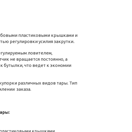
зьбовыми пластиковыми крышками и
стью регулировки усилия закрутки
.
регулируемым ловителем,
чик не вращается постоянно, а
к бутылки, что ведет к экономии
купорки различных видов тары. Тип
млении заказа.
ары:
и пластиковыми крышками,