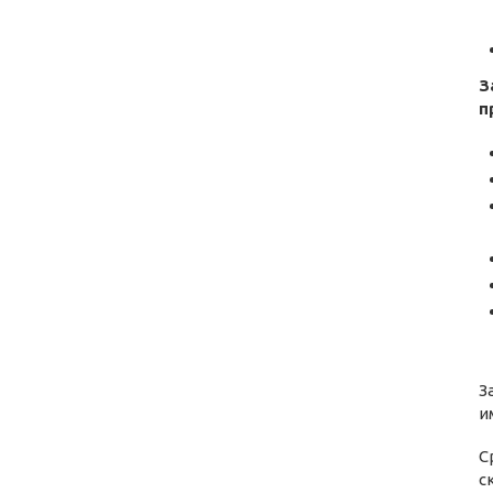
З
п
З
и
С
с