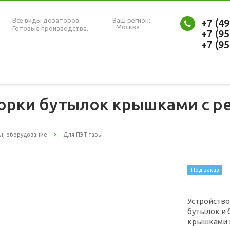
Все виды дозаторов.
Ваш регион:
+7 (4
Москва
Готовые производства.
+7 (9
+7 (9
порки бутылок крышками с р
ы, оборудование
Для ПЭТ тары
Под заказ
Устройство
бутылок и
крышками и