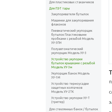
Для пластиковых стаканчиков
Для ПЭТ тары
Закупориватели бутылок
Машинки для закупоривания
флаконов
Пневматический укупорщик
бутылок Пластиковыми
пробками с резьбой Модель
УУ-3ПН
Полуавтоматический
укупорщик Модель УУ-3
Устройство укупорки
бутылок крышками с резьбой
Модель УУ-3м
Укупорщик банок Модель
УУ-1М
П
Устройство термоусадки
защитных колпачков
Модель УУ-2ТК
С
Устройство укупорки УУ-Т
(триггер)
Э
Для стеклянных банок / бутылок