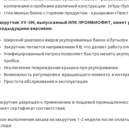
колпачками и пробками различной конструкции («Пуш-Пул»
стеклянных банок с горячим продуктом - крышками «Твист
акрутчик УУ-3М, выпускаемый ИПК ПРОМБИОФИТ, имеет р
редыдущими версиями:
Широкий диапазон видов укупориваемых банок и бутылок 
Закрутчик питается напряжением 9 В, что делает работу о
Унифицированный патрон позволяет быстро менять укупо
пробок.
Исключение повреждения крышки при укупоривании.
Возможность регулировки вращающего момента в интерва
Простота обслуживания и эксплуатации.
акрутчик разрешен к применению в пищевой промышленност
меет сертификат соответствия.
рок выполнения заказа на закрутчик 1-2 недели после оплат
кладе.