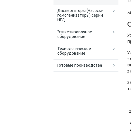
Г
Диспергаторы (Насосы-
М
гомогенизаторы) серии
НГД
Этикетировочное
У
оборудование
п
Технологическое
У
оборудование
э
в
Готовые производства
э
З
т