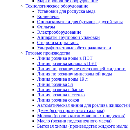
Маркировочное оборудование
Технологическое оборудование
Установки для роспуска меда
Конвейеры
Ополаскиватели для бутылок, другой тары
Фильтры
Электрооборудование
Аппараты групповой упаковки
Стерилизаторы тары
Ультрафиолетовые обеззараживатели
Готовые производства
Линия розлива воды в ПЭТ
Линия розлива молока в ПЭТ
Линия по розливу незамерзающей жидкости
Линия по розливу минеральной воды
Линия розлива воды 19 л
Линия розлива 5л
Линия розлива в банки
Линия розлива в стекло
Линия розлива соков
Автоматическая линия для розлива жидкостей,
Джем (ягода протертая с сахаром)
Молоко (розлив кисломолочных продуктов)
Масло (розлив подсолнечного масла)
Бытовая химия (производство жидкого мыла)