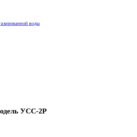
огазированной воды
одель УСС-2Р