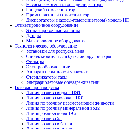
Насосы гомогенизаторы диспергаторы
Пищевой гомогенизатор
Промышленный гомогенизатор
Диспергаторы (насосы-гомогенизаторы) модель Н
Этикетировочное оборудование
Этикетировочные машины
Датеры
Маркировочное оборудование
Технологическое оборудование
Установки для роспуска меда
Ополаскиватели для бутылок, другой тары
Фильтры
Электрооборудование
Аппараты групповой упаковки
Стерилизаторы тары
Ультрафиолетовые обеззараживатели
Готовые производства
Линия розлива воды в ПЭТ
Линия розлива молока в ПЭТ
Линия по розливу незамерзающей жидкости
Линия по розливу минеральной воды
Линия розлива воды 19 л
Линия розлива 5л
Линия розлива в банки
Линия розлива в стекло