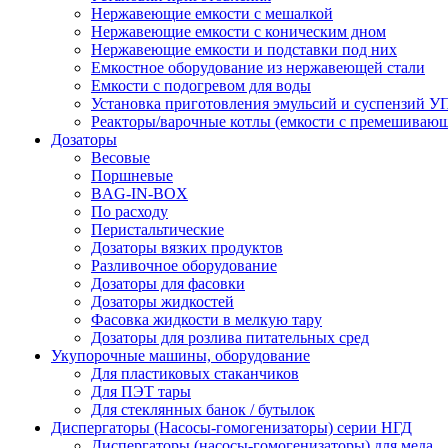
Нержавеющие емкости с мешалкой
Нержавеющие емкости с коническим дном
Нержавеющие емкости и подставки под них
Емкостное оборудование из нержавеющей стали
Емкости с подогревом для воды
Установка приготовления эмульсий и суспензий 
Реакторы/варочные котлы (емкости с премешивающ
Дозаторы
Весовые
Поршневые
BAG-IN-BOX
По расходу
Перистальтические
Дозаторы вязких продуктов
Разливочное оборудование
Дозаторы для фасовки
Дозаторы жидкостей
Фасовка жидкости в мелкую тару
Дозаторы для розлива питательных сред
Укупорочные машины, оборудование
Для пластиковых стаканчиков
Для ПЭТ тары
Для стеклянных банок / бутылок
Диспергаторы (Насосы-гомогенизаторы) серии НГД
Диспергаторы (насосы-гомогенизаторы) для меда