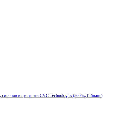
 сиропов в пузырьки CVC Technologies (2005г.,Тайвань)