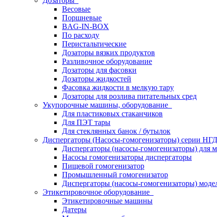
Дозаторы
Весовые
Поршневые
BAG-IN-BOX
По расходу
Перистальтические
Дозаторы вязких продуктов
Разливочное оборудование
Дозаторы для фасовки
Дозаторы жидкостей
Фасовка жидкости в мелкую тару
Дозаторы для розлива питательных сред
Укупорочные машины, оборудование
Для пластиковых стаканчиков
Для ПЭТ тары
Для стеклянных банок / бутылок
Диспергаторы (Насосы-гомогенизаторы) серии Н
Диспергаторы (насосы-гомогенизаторы) для м
Насосы гомогенизаторы диспергаторы
Пищевой гомогенизатор
Промышленный гомогенизатор
Диспергаторы (насосы-гомогенизаторы) моде
Этикетировочное оборудование
Этикетировочные машины
Датеры