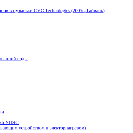
пов в пузырьки CVC Technologies (2005г.,Тайвань)
рованной воды
ли
нзий УПЭС
ивающим устройством и электорнагревом)