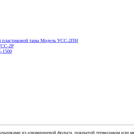
й пластиковой тары Модель УСС-2ПН
УСС-2Р
-1500
 крышками из алюминиевой фольги, покрытой термолаком или м