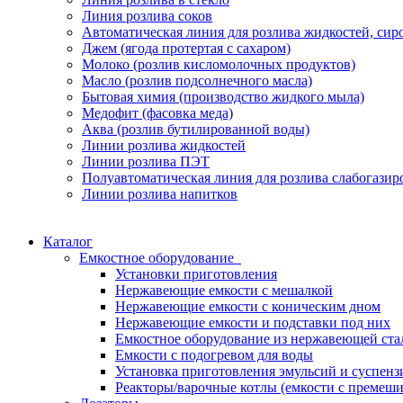
Линия розлива соков
Автоматическая линия для розлива жидкостей, сиро
Джем (ягода протертая с сахаром)
Молоко (розлив кисломолочных продуктов)
Масло (розлив подсолнечного масла)
Бытовая химия (производство жидкого мыла)
Медофит (фасовка меда)
Аква (розлив бутилированной воды)
Линии розлива жидкостей
Линии розлива ПЭТ
Полуавтоматическая линия для розлива слабогази
Линии розлива напитков
Каталог
Емкостное оборудование
Установки приготовления
Нержавеющие емкости с мешалкой
Нержавеющие емкости с коническим дном
Нержавеющие емкости и подставки под них
Емкостное оборудование из нержавеющей ста
Емкости с подогревом для воды
Установка приготовления эмульсий и суспе
Реакторы/варочные котлы (емкости с премеш