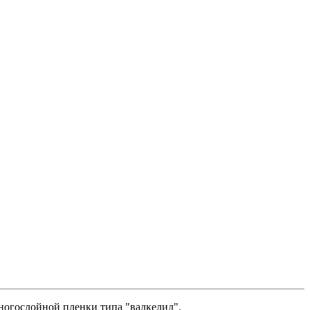
ногослойной пленки типа "валкелид".