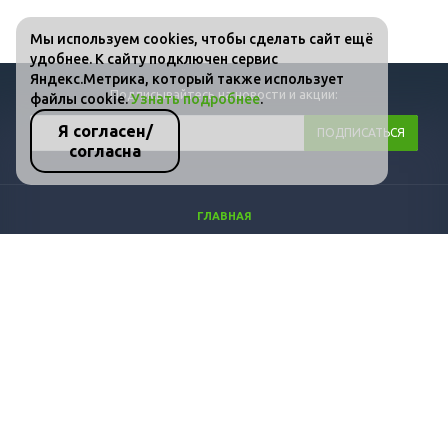
Мы используем cookies, чтобы сделать сайт ещё
удобнее. К сайту подключен сервис
Яндекс.Метрика, который также использует
Подписывайтесь на новости и акции:
файлы cookie.
Узнать подробнее
.
Я согласен/
согласна
ГЛАВНАЯ
КАТАЛОГ
ФОТО
ВИДЕО
СТАТЬИ
КОНТАКТЫ
ПОЛИТИКА КОНФИДЕНЦИАЛЬНОСТИ И ЗАЩИТЫ ИНФОРМАЦИИ
+7 (495) 646-10-11
+7 (958) 809-68-51